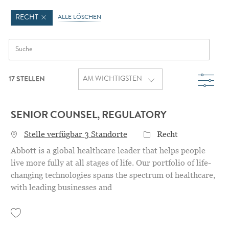
RECHT
ALLE LÖSCHEN
Search from below list
Filte
17
STELLEN
SENIOR COUNSEL, REGULATORY
Category
Stelle verfügbar 3 Standorte
Recht
Abbott is a global healthcare leader that helps people
live more fully at all stages of life. Our portfolio of life-
changing technologies spans the spectrum of healthcare,
with leading businesses and
Save Senior Counsel, Regulatory 31156508