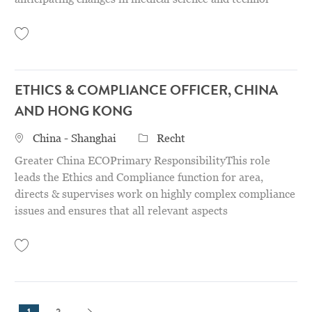
Save Compliance Monitoring Specialist- Fixed Term Contract ( 1yr) 311546
ETHICS & COMPLIANCE OFFICER, CHINA
AND HONG KONG
STANDORT
Category
China - Shanghai
Recht
Greater China ECOPrimary ResponsibilityThis role
leads the Ethics and Compliance function for area,
directs & supervises work on highly complex compliance
issues and ensures that all relevant aspects
Save Ethics & Compliance Officer, China and Hong Kong 31154982