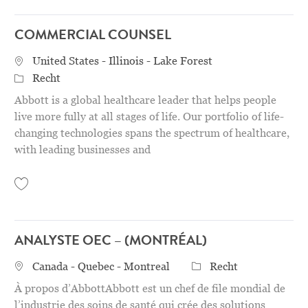
COMMERCIAL COUNSEL
STANDORT
United States - Illinois - Lake Forest
Category
Recht
Abbott is a global healthcare leader that helps people
live more fully at all stages of life. Our portfolio of life-
changing technologies spans the spectrum of healthcare,
with leading businesses and
Save Commercial Counsel 31157187
ANALYSTE OEC – (MONTRÉAL)
STANDORT
Category
Canada - Quebec - Montreal
Recht
À propos d’AbbottAbbott est un chef de file mondial de
l’industrie des soins de santé qui crée des solutions