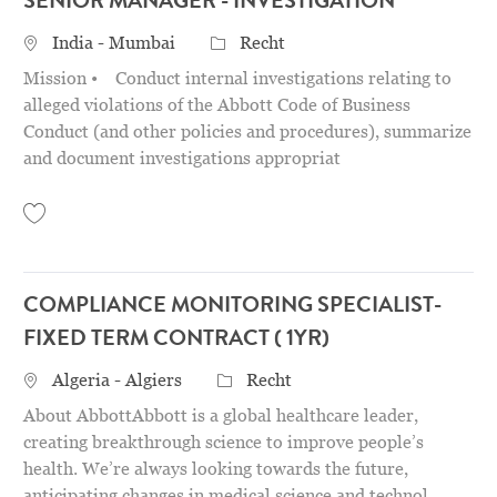
SENIOR MANAGER - INVESTIGATION
STANDORT
Category
India - Mumbai
Recht
Mission • Conduct internal investigations relating to
alleged violations of the Abbott Code of Business
Conduct (and other policies and procedures), summarize
and document investigations appropriat
Save Senior Manager - Investigation 31156913
COMPLIANCE MONITORING SPECIALIST-
FIXED TERM CONTRACT ( 1YR)
STANDORT
Category
Algeria - Algiers
Recht
About AbbottAbbott is a global healthcare leader,
creating breakthrough science to improve people’s
health. We’re always looking towards the future,
anticipating changes in medical science and technol