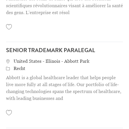
scientifiques révolutionnaires visant à améliorer la santé
des gens. L’entreprise est résol
Save Analyste OEC – (Montréal) 31154914
SENIOR TRADEMARK PARALEGAL
STANDORT
United States - Illinois - Abbott Park
Category
Recht
Abbott is a global healthcare leader that helps people
live more fully at all stages of life. Our portfolio of life-
changing technologies spans the spectrum of healthcare,
with leading businesses and
Save Senior Trademark Paralegal 31146688