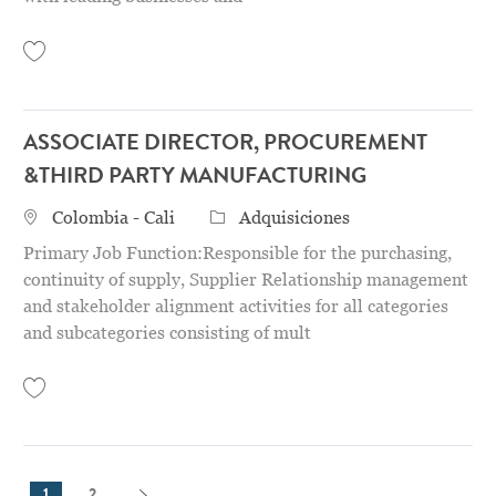
Save Senior Buyer 31151184
ASSOCIATE DIRECTOR, PROCUREMENT
&THIRD PARTY MANUFACTURING
Location
Categoría
Colombia - Cali
Adquisiciones
Primary Job Function:Responsible for the purchasing,
continuity of supply, Supplier Relationship management
and stakeholder alignment activities for all categories
and subcategories consisting of mult
Save Associate Director, Procurement &Third Party Manufacturing 311578