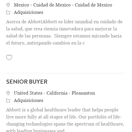
Location
Mexico - Cuidad de Mexico - Cuidad de Mexico
Categoría
Adquisiciones
Acerca de AbbottAbbott es líder mundial en cuidado de
la salud, que crea ciencia innovadora para mejorar la
salud de las personas. Siempre estamos mirando hacia
el futuro, anticipando cambios en la c
Save Becario de Supply Chain 31156065
SENIOR BUYER
Location
United States - California - Pleasanton
Categoría
Adquisiciones
Abbott is a global healthcare leader that helps people
live more fully at all stages of life. Our portfolio of life-
changing technologies spans the spectrum of healthcare,
with leading businesses and