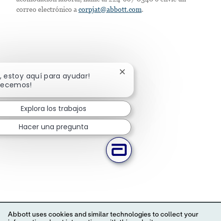
correo electrónico a
corpjat@abbott.com
.
Cerrar notificación de chatb
a, estoy aquí para ayudar!
pecemos!
Explora los trabajos
Hacer una pregunta
Abbott uses cookies and similar technologies to collect your