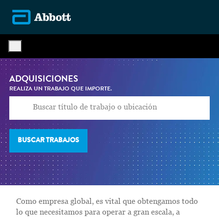
Skip to main content
-
ADQUISICIONES
REALIZA UN TRABAJO QUE IMPORTE.
BUSCAR TRABAJOS
Como empresa global, es vital que obtengamos todo
lo que necesitamos para operar a gran escala, a