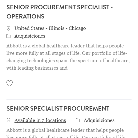
SENIOR PROCUREMENT SPECIALIST -
OPERATIONS
Location
United States - Illinois - Chicago
Categoría
Adquisiciones
Abbott is a global healthcare leader that helps people
live more fully at all stages of life. Our portfolio of life-
changing technologies spans the spectrum of healthcare,
with leading businesses and
Save Senior Procurement Specialist - Operations 31158200
SENIOR SPECIALIST PROCUREMENT
Categoría
Available in 2 locations
Adquisiciones
Abbott is a global healthcare leader that helps people
live more fully at all stages of life. Our portfolio of life-