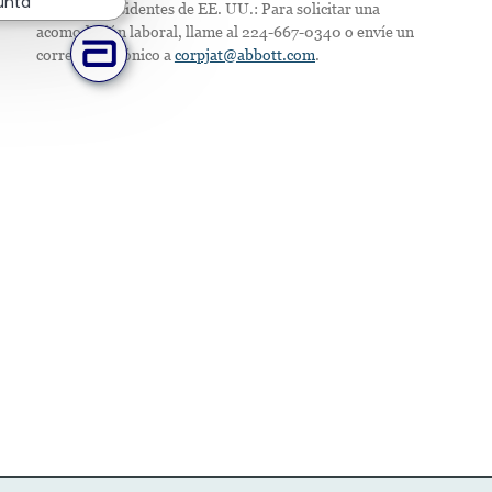
unta
Solo para residentes de EE. UU.: Para solicitar una
acomodación laboral, llame al 224-667-0340 o envíe un
correo electrónico a
corpjat@abbott.com
.