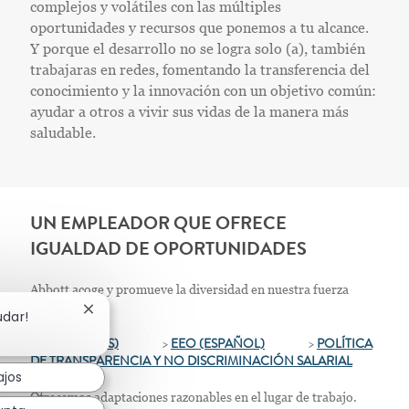
complejos y volátiles con las múltiples
oportunidades y recursos que ponemos a tu alcance.
Y porque el desarrollo no se logra solo (a), también
trabajaras en redes, fomentando la transferencia del
conocimiento y la innovación con un objetivo común:
ayudar a otros a vivir sus vidas de la manera más
saludable.
UN EMPLEADOR QUE OFRECE
IGUALDAD DE OPORTUNIDADES
Abbott acoge y promueve la diversidad en nuestra fuerza
laboral.
Cerrar notificación de chatbot
udar!
>
EEO (INGLÉS)
>
EEO (ESPAÑOL)
>
POLÍTICA
DE TRANSPARENCIA Y NO DISCRIMINACIÓN SALARIAL
ajos
Ofrecemos adaptaciones razonables en el lugar de trabajo.