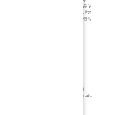
有客户及目标客户的数据，保持完整性和准确
性，包括但不限于客户关键决策人信息、产品使
用情况的趋势和潜在需求、在学术和医院管理方
面的潜在需求和变化等。现有重点客户管理包含
但不限于
ASSOCIATE SALES MANAGER
Categoría
Ventas
Location
Hong Kong > Hong Kong : 20/F, AIA
Tower, 183 Electric Road
Job Type:
Tiempo completo
External
Posted Date:
08/07/2026
Job ResponsibilitiesManage salesmen to
achieve sales target in terms of volume and
revenue in drugstore Open Trade ChannelBuild
business and sustain relationship with key
customer(s) and influence dec