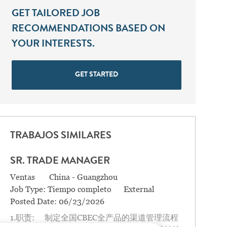
GET TAILORED JOB
RECOMMENDATIONS BASED ON
YOUR INTERESTS.
GET STARTED
TRABAJOS SIMILARES
SR. TRADE MANAGER
Categoría
Location
Ventas
China - Guangzhou
Job Type:
Tiempo completo
External
Posted Date:
06/23/2026
1.职责: 制定全国CBEC全产品的渠道管理流程