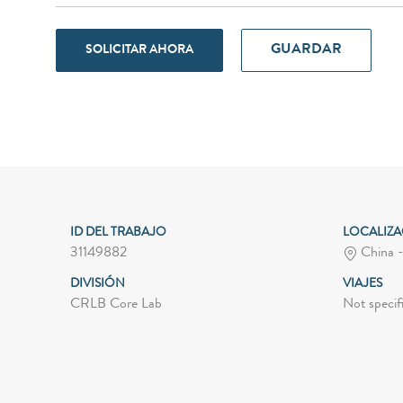
GUARDAR
SOLICITAR AHORA
ID DEL TRABAJO
LOCALIZ
31149882
China 
DIVISIÓN
VIAJES
CRLB Core Lab
Not specif