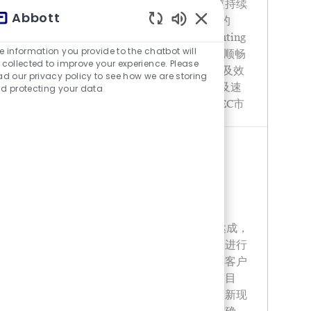
建立和优化 CBEC 产品的高效全国商务渠道持续
Abbott
优化CBEC产品的价值链管理建立顺畅高效的
Sonidos de chatbot h
DGB, 经销协议，价格，Ship to ,结算等Routing
e information you provide to the chatbot will
Process卓越协同经销商和SC 等内外部伙伴顺畅
 collected to improve your experience. Please
CBEC 海关备案，进口，报关等流程提升可及效
ad our privacy policy to see how we are storing
率， 降低渠道成本， 增加渠道透明度，可及速
d protecting your data
度， 可及满意度协助全国商务总监分析CBEC市
(SR.) ACCOUNT REP.
Categoría
Location
Ventas
China - Xiamen
Job Type:
Tiempo completo
External
Posted Date:
05/21/2026
MAIN RESPONSIBILITIES绩效达成指标达成，
完成装机等各类指标。定期盘点客户库存，进行
业绩合理预估，并跟踪订单完成情况。关键客户
管理明确区域内重点客户以及重点客户销售目
标，含现有客户和目标客户。收集并及时更新现