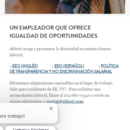
UN EMPLEADOR QUE OFRECE
IGUALDAD DE OPORTUNIDADES
Abbott acoge y promueve la diversidad en nuestra fuerza
laboral.
>
EEO (INGLÉS)
>
EEO (ESPAÑOL)
>
POLÍTICA
DE TRANSPARENCIA Y NO DISCRIMINACIÓN SALARIAL
Ofrecemos adaptaciones razonables en el lugar de trabajo.
Solo para residentes de EE. UU.: Para solicitar una
acomodación laboral, llame al 224-667-0340 o envíe un
correo electrónico a
corpjat@abbott.com
.
Cerrar notificación de chatbot
ste trabajo?
Trabajos Similares