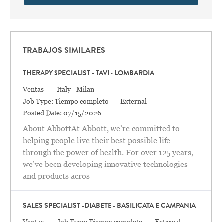
TRABAJOS SIMILARES
THERAPY SPECIALIST - TAVI - LOMBARDIA
Categoría
Location
Ventas
Italy - Milan
Job Type:
Tiempo completo
External
Posted Date:
07/15/2026
About AbbottAt Abbott, we’re committed to
helping people live their best possible life
through the power of health. For over 125 years,
we’ve been developing innovative technologies
and products acros
SALES SPECIALIST -DIABETE - BASILICATA E CAMPANIA
Categoría
Ventas
Job Type:
Tiempo completo
External