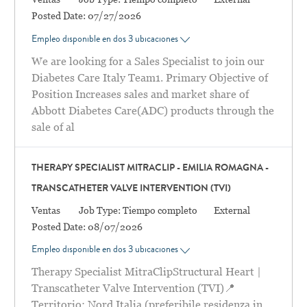
Posted Date:
07/27/2026
Empleo disponible en dos 3 ubicaciones
We are looking for a Sales Specialist to join our
Diabetes Care Italy Team1. Primary Objective of
Position Increases sales and market share of
Abbott Diabetes Care(ADC) products through the
sale of al
THERAPY SPECIALIST MITRACLIP - EMILIA ROMAGNA -
TRANSCATHETER VALVE INTERVENTION (TVI)
Categoría
Ventas
Job Type:
Tiempo completo
External
Posted Date:
08/07/2026
Empleo disponible en dos 3 ubicaciones
Therapy Specialist MitraClipStructural Heart |
Transcatheter Valve Intervention (TVI)📍
Territorio: Nord Italia (preferibile residenza in