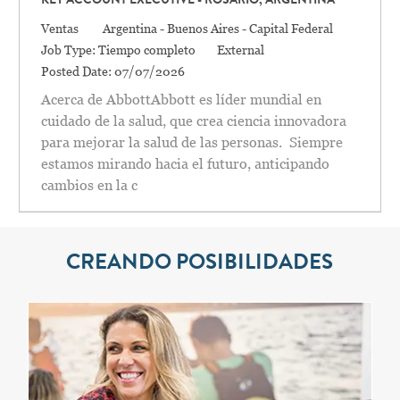
KEY ACCOUNT EXECUTIVE - ROSARIO, ARGENTINA
Categoría
Location
Ventas
Argentina - Buenos Aires - Capital Federal
Job Type:
Tiempo completo
External
Posted Date:
07/07/2026
Acerca de AbbottAbbott es líder mundial en
cuidado de la salud, que crea ciencia innovadora
para mejorar la salud de las personas. Siempre
estamos mirando hacia el futuro, anticipando
cambios en la c
CREANDO POSIBILIDADES