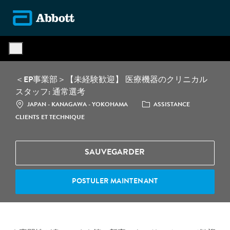
Skip to main content
-
＜EP事業部＞【未経験歓迎】 医療機器のクリニカル
スタッフ: 通常選考
LOCATION
CATÉGORIE
JAPAN - KANAGAWA - YOKOHAMA
ASSISTANCE
CLIENTS ET TECHNIQUE
SAUVEGARDER
POSTULER MAINTENANT