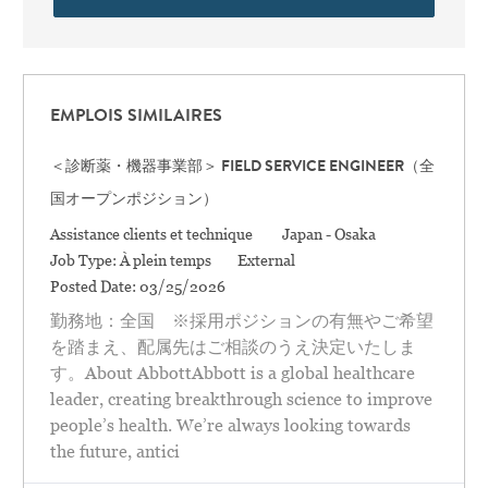
EMPLOIS SIMILAIRES
＜診断薬・機器事業部＞ FIELD SERVICE ENGINEER（全
国オープンポジション）
Catégorie
Location
Assistance clients et technique
Japan - Osaka
Job Type:
À plein temps
External
Posted Date:
03/25/2026
勤務地：全国 ※採用ポジションの有無やご希望
を踏まえ、配属先はご相談のうえ決定いたしま
す。About AbbottAbbott is a global healthcare
leader, creating breakthrough science to improve
people’s health. We’re always looking towards
the future, antici