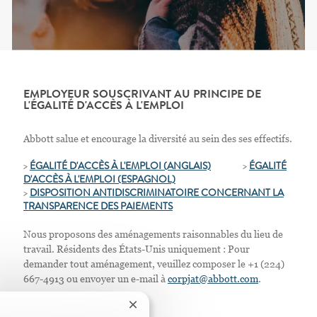
EMPLOYEUR SOUSCRIVANT AU PRINCIPE DE
L'ÉGALITÉ D'ACCÈS À L'EMPLOI
Abbott salue et encourage la diversité au sein des ses effectifs.
>
ÉGALITÉ D'ACCÈS À L'EMPLOI (ANGLAIS)
>
ÉGALITÉ
D'ACCÈS À L'EMPLOI
(ESPAGNOL)
>
D
ISPOSITION ANTIDISCRIMINATOIRE CONCERNANT LA
TRANSPARENCE DES PAIEMENTS
Nous proposons des aménagements raisonnables du lieu de
travail. Résidents des États-Unis uniquement : Pour
demander tout aménagement, veuillez composer le +1 (224)
667-4913 ou envoyer un e-mail à
corpjat@abbott.com
.
Fermer la notification du chatbot