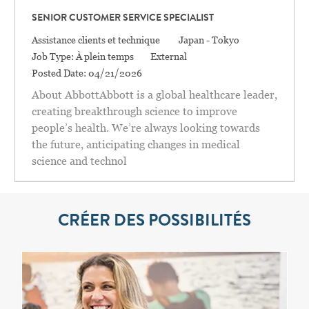
SENIOR CUSTOMER SERVICE SPECIALIST
Catégorie
Location
Assistance clients et technique
Japan - Tokyo
Job Type:
À plein temps
External
Posted Date:
04/21/2026
About AbbottAbbott is a global healthcare leader,
creating breakthrough science to improve
people’s health. We’re always looking towards
the future, anticipating changes in medical
science and technol
CRÉER DES POSSIBILITÉS