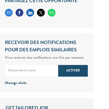
PARTAGEZ CETTE OPPORTUNITÉ
Share via email
Share via Facebook
Share via LinkedIn
Share via twitter
RECEVOIR DES NOTIFICATIONS
POUR DES EMPLOIS SIMILAIRES
Vous recevrez des notifications une fois par semaine
Enter Email address (Required)
ACTIVER
Manage alerts
GET TAILORED JOB