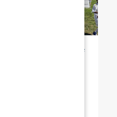
LA DURABILITÉ POUR NOTRE AVENIR
Chez Abbott, la durabilité signifie gérer
nos efforts, afin que nous puissions aider
un grand nombre de personnes à travers
le monde, à mener une vie plus épanouie
en leur offrant une meilleure santé.