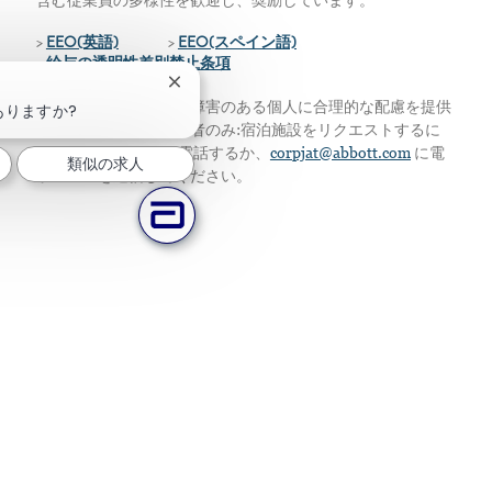
含む従業員の多様性を歓迎し、奨励しています。
>
EEO(英語)
>
EEO(スペイン語)
>
給与の透明性差別禁止条項
チャットボットの通知を閉じる
私たちは、資格のある障害のある個人に合理的な配慮を提供
ありますか?
します。アメリカ居住者のみ:宿泊施設をリクエストするに
は、224-667-4913に電話するか、
corpjat@abbott.com
に電
類似の求人
子メールを送信してください。