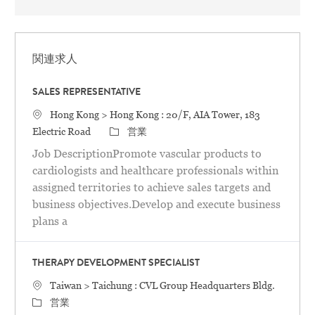
関連求人
SALES REPRESENTATIVE
場所
Hong Kong > Hong Kong : 20/F, AIA Tower, 183
カテゴリ
Electric Road
営業
Job DescriptionPromote vascular products to
cardiologists and healthcare professionals within
assigned territories to achieve sales targets and
business objectives.Develop and execute business
plans a
THERAPY DEVELOPMENT SPECIALIST
場所
Taiwan > Taichung : CVL Group Headquarters Bldg.
カテゴリ
営業