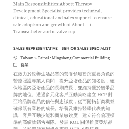
Main Responsibilities:Abbott Therapy
Development Specialist provides technical,
clinical, educational and sales support to ensure
safe adoption and growth of Abbott 1.
Transcatheter aortic valve rep
SALES REPRESENTATIVE – SENIOR SALES SPECIALIST
場所
Taiwan > Taipei : Mingsheng Commercial Building
カテゴリ
営業
在致力於改善生活品質的營養領域扮演重要角色的
醫療照護專業人員間，提升亞培產品的知名度，確
保地區內亞培產品的長期成長，並維持優於競爭品
牌的地位。透過多元化客戶互動策略建立 HCP 對
亞培品牌產品的信任與忠誠度，從而開拓新商機並
確保既有業務的成長。培養及維持醫學代表的知
識、客戶互動技能和商業敏銳度，建立符合倫理標
準的高績效銷售團隊。發展 KOL 關係推廣亞培品