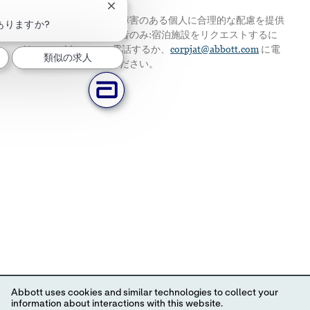
チャットボットの通知を閉じる
私たちは、資格のある障害のある個人に合理的な配慮を提供
ありますか?
します。アメリカ居住者のみ:宿泊施設をリクエストするに
は、224-667-4913に電話するか、
corpjat@abbott.com
に電
類似の求人
子メールを送信してください。
Abbott uses cookies and similar technologies to collect your
information about interactions with this website.