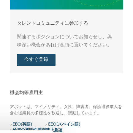
タレントコミュニティに参加する
関連するポジションについてお知らせし、興
味深い機会があれば念頭に置いてください。
今すぐ登録
機会均等雇用主
アボットは、マイノリティ、女性、障害者、保護退役軍人を
含む従業員の多様性を歓迎し、奨励しています。
>
EEO(英語)
>
EEO(スペイン語)
>
給与の透明性差別禁止条項