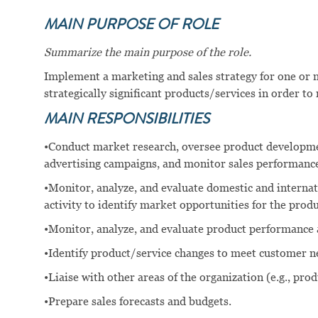
MAIN PURPOSE OF ROLE
Summarize the main purpose of the role.
Implement a marketing and sales strategy for one or m
strategically significant products/services in order to
MAIN RESPONSIBILITIES
•Conduct market research, oversee product developmen
advertising campaigns, and monitor sales performance
•Monitor, analyze, and evaluate domestic and intern
activity to identify market opportunities for the produ
•Monitor, analyze, and evaluate product performance 
•Identify product/service changes to meet customer n
•Liaise with other areas of the organization (e.g., pr
•Prepare sales forecasts and budgets.