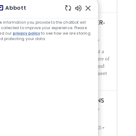
order to meet establis
Abbott
チャットボットの音が有
e information you provide to the chatbot will
MARKETING PLANNING MANAGER-
 collected to improve your experience. Please
GI MAXIMA
ad our
privacy policy
to see how we are storing
d protecting your data
場所
カテゴリ
India - Mumbai
マーケティング
MAIN PURPOSE OF THE ROLEImplement a
marketing and sales strategy for one or more of
the organization's more complex, Critical and
strategically significant brand in order to meet
established sales & m
GROUP PRODUCT MANAGER - CNS
場所
カテゴリ
India - Mumbai
マーケティング
JOB DESCRIPTIONJOB DUTIES/
RESPONSIBILITIES/ ACCOUNTABILITIES:•
Independently handle brand management