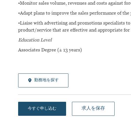
•Monitor sales volume, revenues and costs against for
•Adapt plans to improve the sales performance of the 
•Liaise with advertising and promotions specialists to
product/service that are effective and appropriate for
Education Level
Associates Degree (± 13 years)
勤務地を探す
求人を保存
今すぐ申し込む