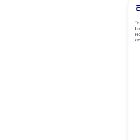
Th
be
re
an