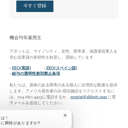
今すぐ登録
機会均等雇用主
アボットは、マイノリティ、女性、障害者、保護退役軍人を
含む従業員の多様性を歓迎し、奨励しています。
>
EEO(英語)
>
EEO(スペイン語)
>
給与の透明性差別禁止条項
私たちは、資格のある障害のある個人に合理的な配慮を提供
します。アメリカ居住者のみ:宿泊施設をリクエストするに
は、224-667-4913に電話するか、
corpjat@abbott.com
に電
子メールを送信してください。
チャットボットの通知を閉じる
ちは！
事に興味がありますか?