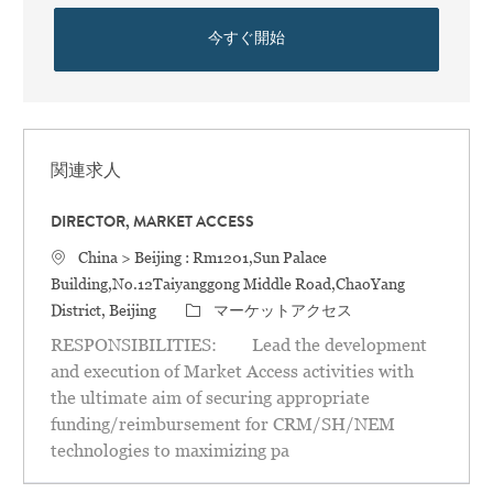
今すぐ開始
関連求人
DIRECTOR, MARKET ACCESS
場所
China > Beijing : Rm1201,Sun Palace
Building,No.12Taiyanggong Middle Road,ChaoYang
カテゴリ
District, Beijing
マーケットアクセス
RESPONSIBILITIES: Lead the development
and execution of Market Access activities with
the ultimate aim of securing appropriate
funding/reimbursement for CRM/SH/NEM
technologies to maximizing pa