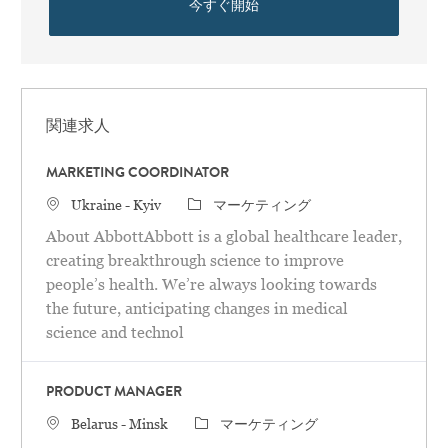
今すぐ開始
関連求人
MARKETING COORDINATOR
場所
カテゴリ
Ukraine - Kyiv
マーケティング
About AbbottAbbott is a global healthcare leader,
creating breakthrough science to improve
people’s health. We’re always looking towards
the future, anticipating changes in medical
science and technol
PRODUCT MANAGER
場所
カテゴリ
Belarus - Minsk
マーケティング