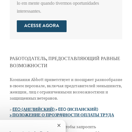
lo em mente quando tivermos oportunidades
interessantes.
ACESSE AGORA
РАБОТОДАТЕЛЬ, ПРЕДОСТАВЛЯЮЩИЙ РАВНЫЕ
ВОЗМОЖНОСТИ
Компания Abbott приветствует и поощряет разнообразие
в своем персонале, включая представителей меньшинств,
женщин, лиц с ограниченными возможностями и
защищенных ветеранов.
>
EEO (АНГЛИЙСКИЙ)
> EEO (ИСПАНСКИЙ)
> ПОЛОЖЕНИЕ О ПРОЗРАЧНОСТИ ОПЛАТЫ ТРУДА
Только для жителей США: Чтобы запросить
Fechar notificação de chatbot