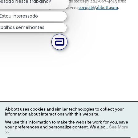
ressado neste trabalho?
приспособление, позвоните по номеру 224-667-4913 или
напишите по электронной почте
corpjat@abbott.com
.
Estou interessado
abalhos semelhantes
Abbott uses cookies and similar technologies to collect your
information about interactions with this website.
We use this information to make the website work for you, save
your preferences and personalize content. We also...
See More
>>