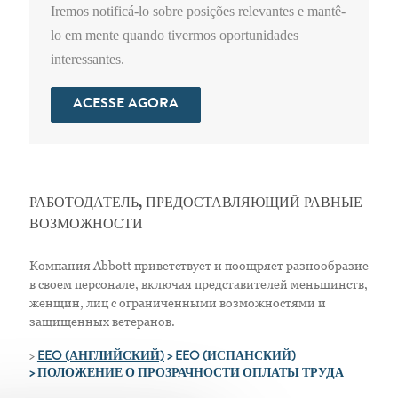
Iremos notificá-lo sobre posições relevantes e mantê-
lo em mente quando tivermos oportunidades
interessantes.
ACESSE AGORA
РАБОТОДАТЕЛЬ, ПРЕДОСТАВЛЯЮЩИЙ РАВНЫЕ
ВОЗМОЖНОСТИ
Компания Abbott приветствует и поощряет разнообразие
в своем персонале, включая представителей меньшинств,
женщин, лиц с ограниченными возможностями и
защищенных ветеранов.
>
EEO (АНГЛИЙСКИЙ)
> EEO (ИСПАНСКИЙ)
> ПОЛОЖЕНИЕ О ПРОЗРАЧНОСТИ ОПЛАТЫ ТРУДА