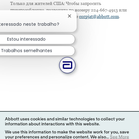
Только для жителей США: Чтобы запросить
приспособление, позвоните по номеру 224-667-4913 или
напишите по электронной почте
corpjat@abbott.com
.
Fechar notificação de chatbot
nteressado neste trabalho?
Estou interessado
Trabalhos semelhantes
Abbott uses cookies and similar technologies to collect your
information about interactions with this website.
We use this information to make the website work for you, save
your preferences and personalize content. We also...
See More