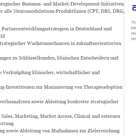
tegischer Business‑ und Market‑Development‑Initiativen
ber alle Neuromodulations‑Produktlinien (CPT, DBS, DRG,
Th
be
 Partnerentwicklungsstrategien in Deutschland und
re
eld
an
strategischer Wachstumschancen in zukunftsorientierten
hungen zu Schlüsselkunden, klinischen Entscheidern und
 Verknüpfung klinischer, wirtschaftlicher und
ing‑Investitionen zur Maximierung von Therapieadoption
werbsanalysen sowie Ableitung konkreter strategischer
Sales, Marketing, Market Access, Clinical
und externen
ortung
ing sowie Ableitung von Maßnahmen zur Zielerreichung