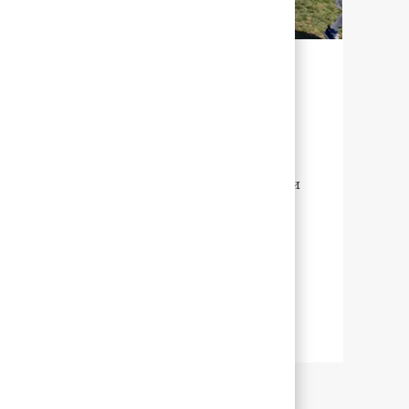
УСТОЙЧИВОЕ РАЗВИТИЕ ДЛЯ
НАШЕГО БУДУЩЕГО
В компании Abbott устойчивое
развитие означает управление нашими
усилиями таким образом, чтобы мы
могли помочь как можно большему
количеству людей во всем мире жить
более полноценной жизнью за счет
улучшения здоровья.