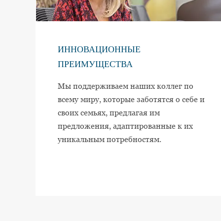
ИННОВАЦИОННЫЕ
ПРЕИМУЩЕСТВА
Мы поддерживаем наших коллег по
всему миру, которые заботятся о себе и
своих семьях, предлагая им
предложения, адаптированные к их
уникальным потребностям.