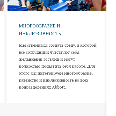
МНОГООБРАЗИЕ И
ИНКЛЮЗИВНОСТЬ
Мы стремимся создать среду, в которой
все сотрудники чувствуют себя
желанными гостями и могут
полностью посвятить себя работе. Для
этого мы интегрируем многообразие,
равенство и инклюзивность во всех
подразделениях Abbott.