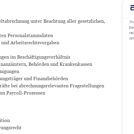
tabrechnung unter Beachtung aller gesetzlichen,
Th
be
re
nten Personalstammdaten
an
- und Arbeitsrechtsvorgaben
ngen im Beschäftigungsverhältnis
Finanzämtern, Behörden und Krankenkassen
inigungen
rungsträger und Finanzbehörden
äfte bei abrechnungsrelevanten Fragestellungen
on Payroll-Prozessen
ition
rungsrecht