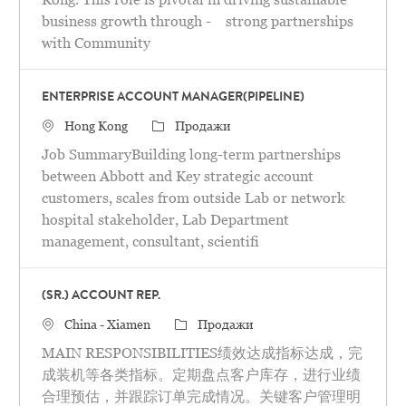
business growth through - strong partnerships
with Community
ENTERPRISE ACCOUNT MANAGER(PIPELINE)
Местоположение
категория
Hong Kong
Продажи
Job SummaryBuilding long-term partnerships
between Abbott and Key strategic account
customers, scales from outside Lab or network
hospital stakeholder, Lab Department
management, consultant, scientifi
(SR.) ACCOUNT REP.
Местоположение
категория
China - Xiamen
Продажи
MAIN RESPONSIBILITIES绩效达成指标达成，完
成装机等各类指标。定期盘点客户库存，进行业绩
合理预估，并跟踪订单完成情况。关键客户管理明