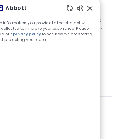
Местоположение
категория
China - Beijing
Продажи
Abbott
主要工作职责及内容 . 日常拜访：每周应该
Включены звуки чат-б
保证4.5天的正常拜访时间。每天的面对面有
e information you provide to the chatbot will
效拜访人数不应该少于12人。应该保证对A，
 collected to improve your experience. Please
ad our
privacy policy
to see how we are storing
B级客户的正确覆盖率和拜访频率。 VIP拜
d protecting your data
访：每月至少一次对固定区域内重要医院的
主管院长、药剂科主任、药事委员会成员、
重要学科带头人进行拜访，以获得最大的支
持。产品介绍会：每周至少召开一次产品介
绍会，以扩大医生对产品的进一步了解。绩
效发展：每月初应根据公司下达指标对自己
负责的固
MEDICAL REPRESENTATIVE
Местоположение
категория
China : Remote
Продажи
日常拜访：每周应该保证4.5天的正常拜访时
间。每天的面对面有效拜访人数不应该少于