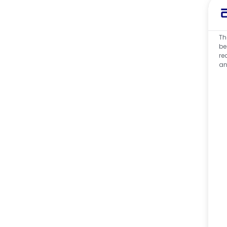
Th
be
re
an