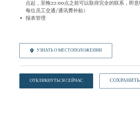
点起，至晚
22:00
点之前可以取得完全的联系，即意
每位员工交通
/
通讯费补贴）
报表管理
УЗНАТЬ О МЕСТОПОЛОЖЕНИИ
СОХРАНИТЬ
ОТКЛИКНУТЬСЯ СЕЙЧАС