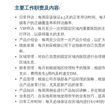
主要工作职责及内容
:
日常拜访：每周应该保证
4.5
天的正常拜访时间。每
级客户的正确覆盖率和拜访频率。
VIP
拜访：每月至少一次对固定区域内重要医院的
行拜访，以获得最大的支持。
产品介绍会：每周至少召开一次产品介绍会，以扩
绩效发展：每月初应根据公司下达指标对自己负责
标。
区域管理：对自己负责的固定区域内医院进行合理
区域生意。
财务管理：每月初根据地区经理给予的预算，根据
支出，费用发生
3
周内及时递交
DM
。
产品管理：根据公司市场部各产品经理的策略，根
点产品发育计划，尤其是新产品的发育。
产品知识：每周周例会进行产品知识讲解，并定期
业务技巧：在实地有效地使用所学的业务技巧，提
日常工作时间：每天必须保证在区域内进行
8
小时的