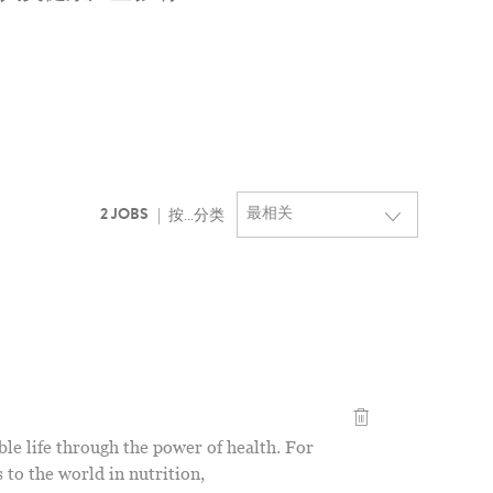
2
JOBS
按...分类
General Manager T
ble life through the power of health. For
to the world in nutrition,