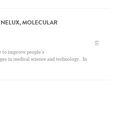
ENELUX, MOLECULAR
Regional General 
e to improve people’s
nges in medical science and technology. In