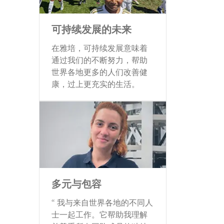
沟通
(
6
)
Jobs
综合管理
(
2
)
可持续发展的未来
Jobs
在雅培，可持续发展意味着
职能支持
(
1
)
通过我们的不断努力，帮助
Job
世界各地更多的人们改善健
康，过上更充实的生活。
多元与包容
“ 我与来自世界各地的不同人
士一起工作。它帮助我理解