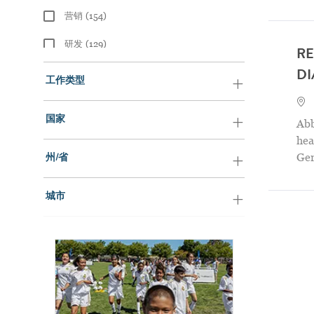
Jobs
营销
(
154
)
Jobs
研发
(
129
)
RE
Jobs
业务支持
(
105
)
DI
工作类型
Jobs
地
财务
(
96
)
Jobs
国家
Abb
医学和临床事务
(
81
)
hea
Jobs
Ge
信息技术
(
55
)
州/省
Jobs
法规事务
(
49
)
城市
Jobs
人力资源
(
40
)
Jobs
市场准入
(
19
)
Jobs
法律
(
17
)
Jobs
采购
(
17
)
Jobs