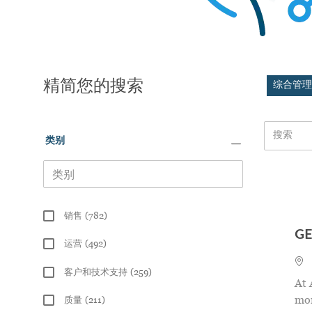
精简您的搜索
综合管理
Search from
类别
类别
销售
(
782
)
Jobs
GE
运营
(
492
)
地
Jobs
客户和技术支持
(
259
)
At 
Jobs
mor
质量
(
211
)