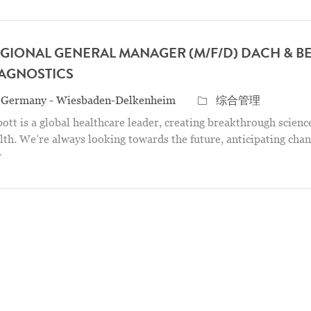
GIONAL GENERAL MANAGER (M/F/D) DACH & B
AGNOSTICS
点
Category
Germany - Wiesbaden-Delkenheim
综合管理
ott is a global healthcare leader, creating breakthrough scienc
lth. We’re always looking towards the future, anticipating cha
r