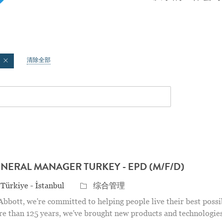
清除全部
 below list
NERAL MANAGER TURKEY - EPD (M/F/D)
点
Category
Türkiye - İstanbul
综合管理
Abbott, we're committed to helping people live their best possi
e than 125 years, we've brought new products and technologies 